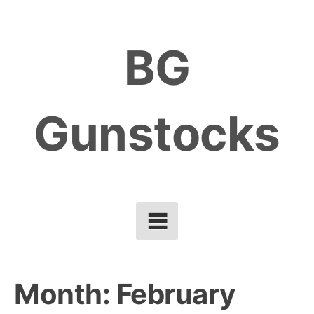
Skip
to
BG
content
Gunstocks
Month:
February