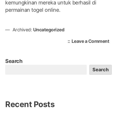
kemungkinan mereka untuk berhasil di
permainan togel online.
Archived:
Uncategorized
on
Leave a Comment
Rai
Tog
Har
Search
Ini:
Search
Tak
Jitu
unt
Par
Recent Posts