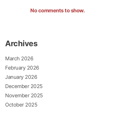
No comments to show.
Archives
March 2026
February 2026
January 2026
December 2025
November 2025
October 2025