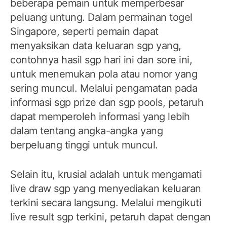
beberapa pemain untuk memperbesar
peluang untung. Dalam permainan togel
Singapore, seperti pemain dapat
menyaksikan data keluaran sgp yang,
contohnya hasil sgp hari ini dan sore ini,
untuk menemukan pola atau nomor yang
sering muncul. Melalui pengamatan pada
informasi sgp prize dan sgp pools, petaruh
dapat memperoleh informasi yang lebih
dalam tentang angka-angka yang
berpeluang tinggi untuk muncul.
Selain itu, krusial adalah untuk mengamati
live draw sgp yang menyediakan keluaran
terkini secara langsung. Melalui mengikuti
live result sgp terkini, petaruh dapat dengan