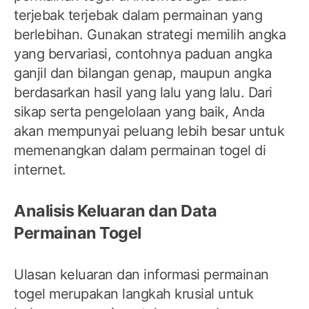
terjebak terjebak dalam permainan yang
berlebihan. Gunakan strategi memilih angka
yang bervariasi, contohnya paduan angka
ganjil dan bilangan genap, maupun angka
berdasarkan hasil yang lalu yang lalu. Dari
sikap serta pengelolaan yang baik, Anda
akan mempunyai peluang lebih besar untuk
memenangkan dalam permainan togel di
internet.
Analisis Keluaran dan Data
Permainan Togel
Ulasan keluaran dan informasi permainan
togel merupakan langkah krusial untuk