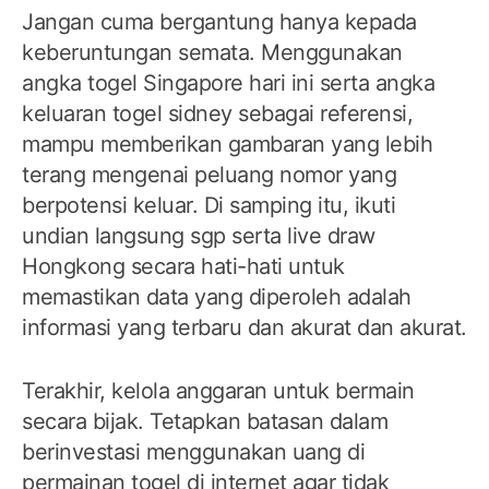
Jangan cuma bergantung hanya kepada
keberuntungan semata. Menggunakan
angka togel Singapore hari ini serta angka
keluaran togel sidney sebagai referensi,
mampu memberikan gambaran yang lebih
terang mengenai peluang nomor yang
berpotensi keluar. Di samping itu, ikuti
undian langsung sgp serta live draw
Hongkong secara hati-hati untuk
memastikan data yang diperoleh adalah
informasi yang terbaru dan akurat dan akurat.
Terakhir, kelola anggaran untuk bermain
secara bijak. Tetapkan batasan dalam
berinvestasi menggunakan uang di
permainan togel di internet agar tidak