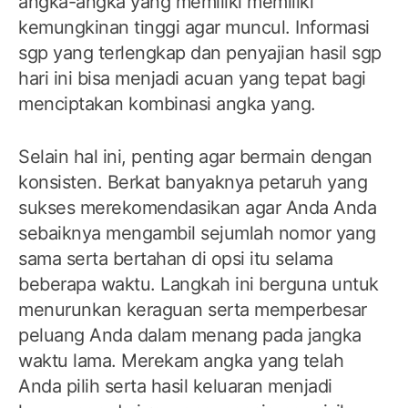
angka-angka yang memiliki memiliki
kemungkinan tinggi agar muncul. Informasi
sgp yang terlengkap dan penyajian hasil sgp
hari ini bisa menjadi acuan yang tepat bagi
menciptakan kombinasi angka yang.
Selain hal ini, penting agar bermain dengan
konsisten. Berkat banyaknya petaruh yang
sukses merekomendasikan agar Anda Anda
sebaiknya mengambil sejumlah nomor yang
sama serta bertahan di opsi itu selama
beberapa waktu. Langkah ini berguna untuk
menurunkan keraguan serta memperbesar
peluang Anda dalam menang pada jangka
waktu lama. Merekam angka yang telah
Anda pilih serta hasil keluaran menjadi