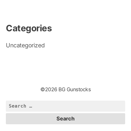
Categories
Uncategorized
©2026 BG Gunstocks
Search
for: