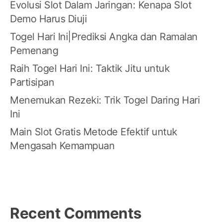
Evolusi Slot Dalam Jaringan: Kenapa Slot
Demo Harus Diuji
Togel Hari Ini|Prediksi Angka dan Ramalan
Pemenang
Raih Togel Hari Ini: Taktik Jitu untuk
Partisipan
Menemukan Rezeki: Trik Togel Daring Hari
Ini
Main Slot Gratis Metode Efektif untuk
Mengasah Kemampuan
Recent Comments